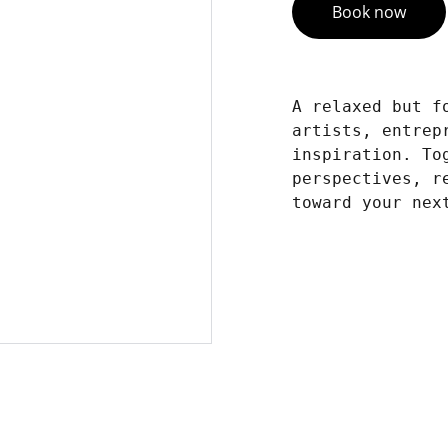
Book now
A relaxed but f
artists, entrep
inspiration. To
perspectives, r
toward your nex