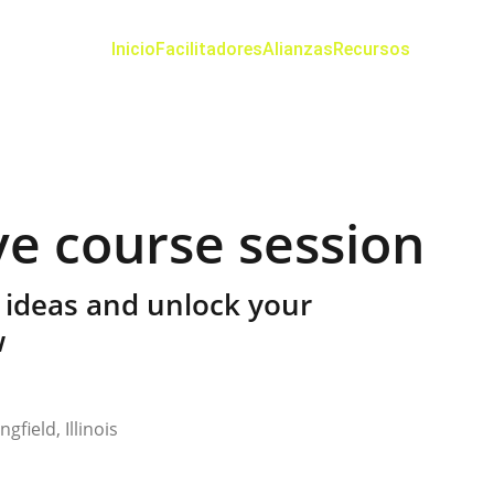
Inicio
Facilitadores
Alianzas
Recursos
ve course session
 ideas and unlock your
w
gfield, Illinois