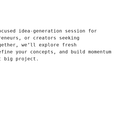
ocused idea-generation session for
reneurs, or creators seeking
gether, we’ll explore fresh
efine your concepts, and build momentum
t big project.