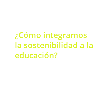
¿Cómo integramos 
la sostenibilidad a la 
educación?
Este programa te da la visión, las 
herramientas y la estructura para lograr 
que tu colegio se convierta en un sitio de 
demostración y aprendizaje de las 
prácticas, hábitos y conocimientos que la 
comunidad educativa necesita para 
interactuar con la transformación de las 
sociedades humanas en un presente y 