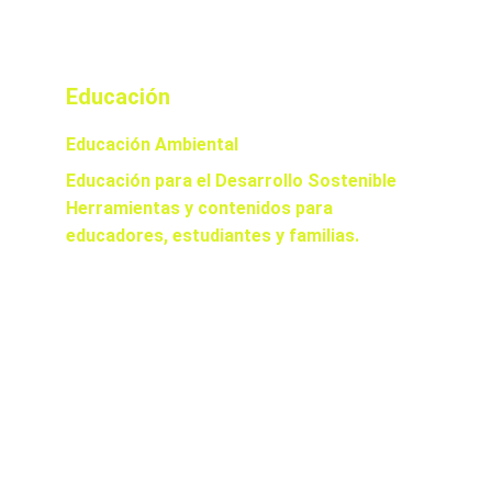
Educación
Educación Ambiental
Educación para el Desarrollo Sostenible
Herramientas y contenidos para 
educadores, estudiantes y familias.
gerencia@bio-schools.com
+593 939369696
Ingrese su correo electrónico