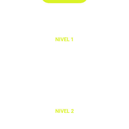
NIVEL 1
Ecourse de integración del programa
DIPLOMA
NIVEL 2
Ecourse avanzado