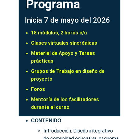
Programa
Inicia 7 de mayo del 2026
18 módulos, 2 horas c/u
Clases virtuales sincrónicas
Material de Apoyo y Tareas 
prácticas
Grupos de Trabajo en diseño de 
proyecto
Foros
Mentoría de los facilitadores 
durante el curso
CONTENIDO
Introducción: Diseño integrativo 
de comunidad educativa, esquema 