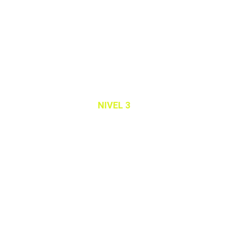
DIPLOMA
NIVEL 3
Mentoría Personalizada
RECONOCIMIENTO